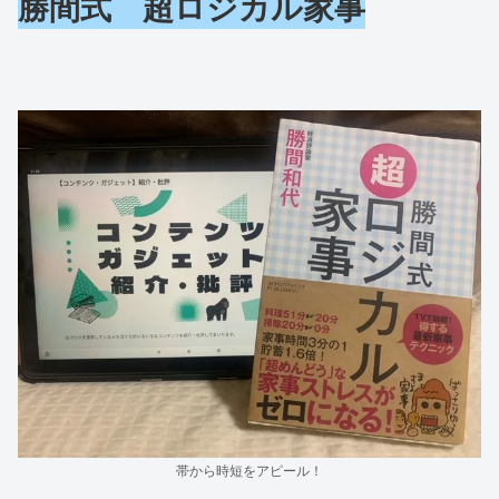
勝間式 超ロジカル家事
帯から時短をアピール！