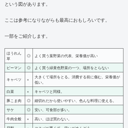
という図があります。
ここは参考になりながらも最高におもしろいです。
一部をご紹介します。
ほうれん
◎
よく買う葉野菜の代表、栄養価が高い
草
ピーマン
◎
よく買う緑黄色野菜の一つ、場所をとらない
大きくて場所をとる。消費する前に傷む。栄養価が
キャベツ
×
低い。
白菜
×
キャベツと同様。
豚こま肉
◎
細切れだから使いやすい、色んな料理に使える。
サケ
◎
安い、可食部が多い。
牛肉全般
×
高い、ほぼ買わない。
貝類
×
コスパが悪くて、扱いがめんどう。