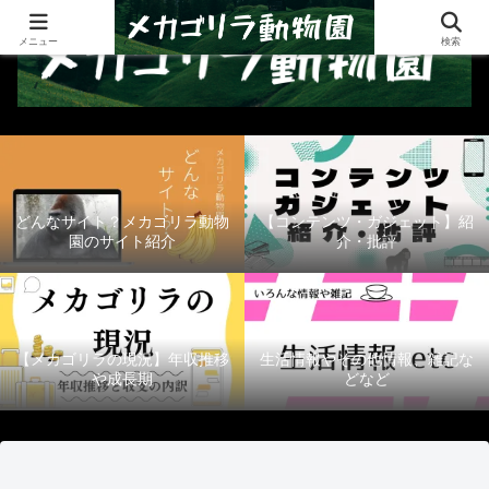
メニュー
検索
どんなサイト？メカゴリラ動物
【コンテンツ・ガジェット】紹
園のサイト紹介
介・批評
【メカゴリラの現況】年収推移
生活情報やその他情報、雑記な
や成長期
どなど