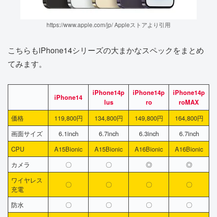
https://www.apple.com/jp/ Appleストアより引用
こちらもiPhone14シリーズの大まかなスペックをまとめ
てみます。
iPhone14p
iPhone14p
iPhone14p
iPhone14
lus
ro
roMAX
価格
119,800円
134,800円
149,800円
164,800円
画面サイズ
6.1inch
6.7inch
6.3inch
6.7inch
CPU
A15Bionic
A15Bionic
A16Bionic
A16Bionic
カメラ
〇
〇
◎
◎
ワイヤレス
〇
〇
〇
〇
充電
防水
〇
〇
〇
〇