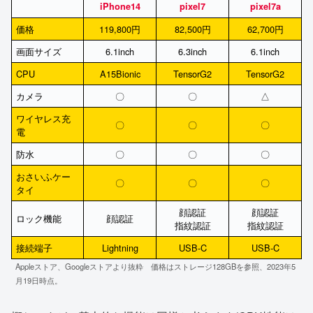
iPhone14
pixel7
pixel7a
価格
119,800円
82,500円
62,700円
画面サイズ
6.1inch
6.3inch
6.1inch
CPU
A15Bionic
TensorG2
TensorG2
カメラ
〇
〇
△
ワイヤレス充
〇
〇
〇
電
防水
〇
〇
〇
おさいふケー
〇
〇
〇
タイ
顔認証
顔認証
ロック機能
顔認証
指紋認証
指紋認証
接続端子
Lightning
USB-C
USB-C
Appleストア、Googleストアより抜粋 価格はストレージ128GBを参照、2023年5
月19日時点。