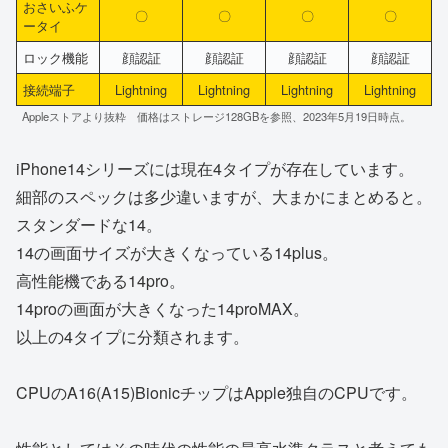
おさいふケ
〇
〇
〇
〇
ータイ
ロック機能
顔認証
顔認証
顔認証
顔認証
接続端子
Lightning
Lightning
Lightning
Lightning
Appleストアより抜粋 価格はストレージ128GBを参照、2023年5月19日時点。
iPhone14シリーズには現在4タイプが存在しています。
細部のスペックは多少違いますが、大まかにまとめると。
スタンダードな14。
14の画面サイズが大きくなっている14plus。
高性能機である14pro。
14proの画面が大きくなった14proMAX。
以上の4タイプに分類されます。
CPUのA16(A15)BionicチップはApple独自のCPUです。