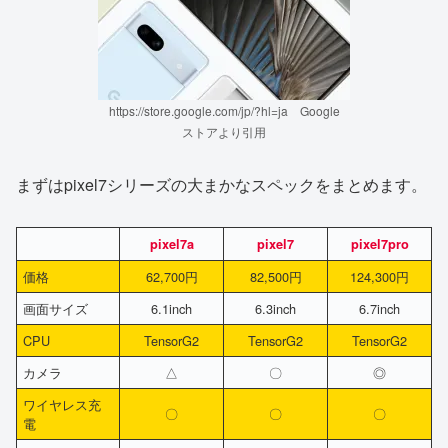
https://store.google.com/jp/?hl=ja Google
ストアより引用
まずはpixel7シリーズの大まかなスペックをまとめます。
pixel7a
pixel7
pixel7pro
価格
62,700円
82,500円
124,300円
画面サイズ
6.1inch
6.3inch
6.7inch
CPU
TensorG2
TensorG2
TensorG2
カメラ
△
〇
◎
ワイヤレス充
〇
〇
〇
電