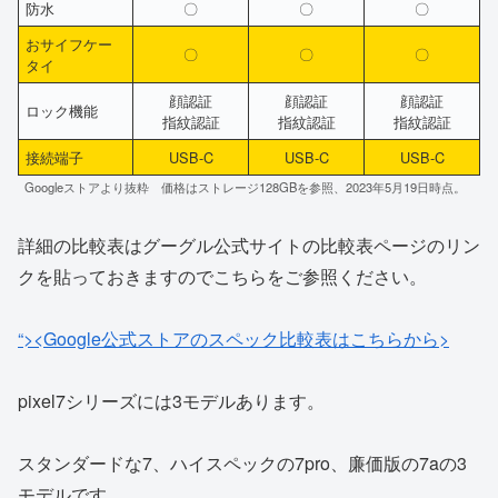
防水
〇
〇
〇
おサイフケー
〇
〇
〇
タイ
顔認証
顔認証
顔認証
ロック機能
指紋認証
指紋認証
指紋認証
接続端子
USB-C
USB-C
USB-C
Googleストアより抜粋 価格はストレージ128GBを参照、2023年5月19日時点。
詳細の比較表はグーグル公式サイトの比較表ページのリン
クを貼っておきますのでこちらをご参照ください。
“><Google公式ストアのスペック比較表はこちらから>
pixel7シリーズには3モデルあります。
スタンダードな7、ハイスペックの7pro、廉価版の7aの3
モデルです。