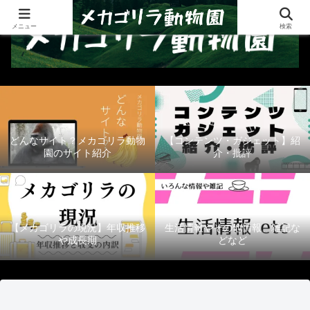
メニュー
検索
どんなサイト？メカゴリラ動物
【コンテンツ・ガジェット】紹
園のサイト紹介
介・批評
【メカゴリラの現況】年収推移
生活情報やその他情報、雑記な
や成長期
どなど